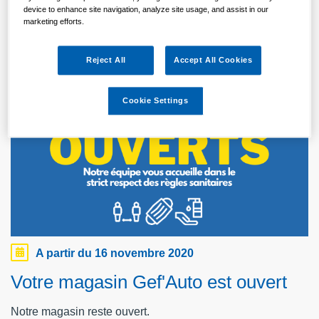
NOS ACTUALITÉS
device to enhance site navigation, analyze site usage, and assist in our
marketing efforts.
Reject All
Accept All Cookies
Cookie Settings
A partir du 16 novembre 2020
Votre magasin Gef'Auto est ouvert
Notre magasin reste ouvert.