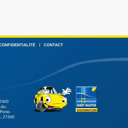
 CONFIDENTIALITÉ
CONTACT
27400
-du-
Porte-
e, 27340