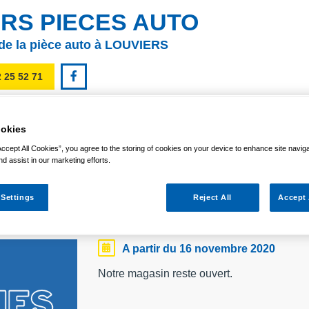
RS PIECES AUTO
 de la pièce auto à LOUVIERS
2 25 52 71
GASIN
NOTRE QUALITÉ DE SERVICE
PROMOTIONS
AC
okies
Accept All Cookies”, you agree to the storing of cookies on your device to enhance site navig
nd assist in our marketing efforts.
 GEF'AUTO EST OUVERT
 Settings
Reject All
Accept 
A partir du 16 novembre 2020
Notre magasin reste ouvert.