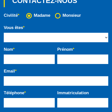
CONTACTEZ-NOUS
Civilité
Madame
Monsieur
*
Vous êtes
*
Nom
Prénom
*
*
Email
*
Téléphone
Immatriculation
*